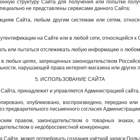
ионную структуру Сайта для получения или попытки пол
пециально не представлены сервисами данного Сайта;
нкциям Сайта, любым другим системам или сетям, относ
аутентификации на Сайте или в любой сети, относящейся к 
вать или пытаться отслеживать любую информацию о любом
е в любых целях, запрещенных законодательством Российск
льности, нарушающей права интернет-магазина или других л
5. ИСПОЛЬЗОВАНИЕ САЙТА
в Сайта, принадлежит и управляется Администрацией сайта.
опировано, опубликовано, воспроизведено, передано или
ез предварительного письменного согласия Администрации
ским правом, законодательством о товарных знаках, 
одательством о недобросовестной конкуренции.
а Сайте, может потребовать создания учётной записи Поль