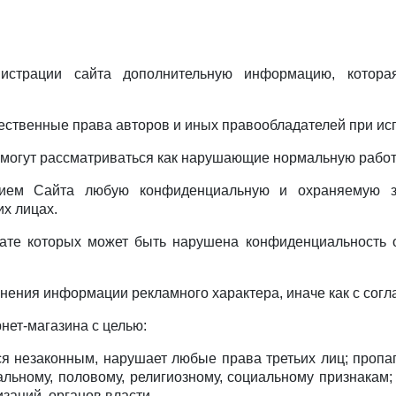
нистрации сайта дополнительную информацию, котор
ественные права авторов и иных правообладателей при ис
е могут рассматриваться как нарушающие нормальную работ
анием Сайта любую конфиденциальную и охраняемую з
х лицах.
ьтате которых может быть нарушена конфиденциальность
анения информации рекламного характера, иначе как с сог
рнет-магазина с целью:
ется незаконным, нарушает любые права третьих лиц; пропа
альному, половому, религиозному, социальному признакам;
изаций, органов власти.