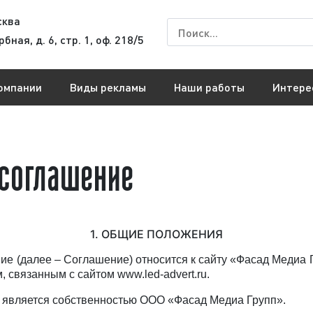
сква
рбная, д. 6, стр. 1, оф. 218/5
омпании
Виды рекламы
Наши работы
Интере
соглашение
1. ОБЩИЕ ПОЛОЖЕНИЯ
ни
е (далее – Соглашение) относится к сайту «Фасад Медиа 
, связанным с сайтом www.led-advert.ru.
йт) является собственностью ООО «Фасад Медиа Групп».