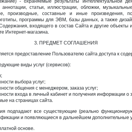
ржание) - охраняемые результаты интеллектуальной дея
 аннотации, статьи, иллюстрации, обложки, музыкальны
кие, производные, составные и иные произведения, по
оготипы, программы для ЭВМ, базы данных, а также дизайн
Содержания, входящего в состав Сайта и другие объекты 
те Интернет-магазина.
3. ПРЕДМЕТ СОГЛАШЕНИЯ
ляется предоставление Пользователю сайта доступа к сод
едующие виды услуг (сервисов):
;
ности выбора услуг;
ости общения с менеджером, заказа услуг;
ости входа в личный кабинет и получения информации о з
мые на страницах сайта.
ния подпадают все существующие (реально функциониру
ификации и появляющиеся в дальнейшем дополнительные ус
платной основе.