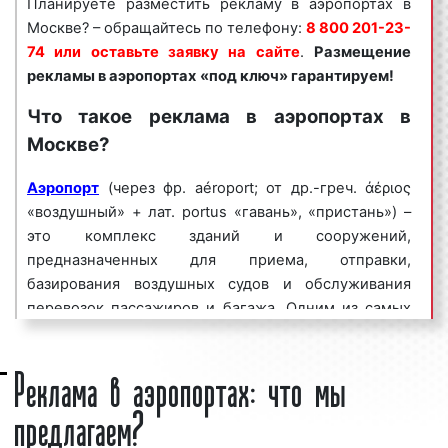
Планируете разместить рекламу в аэропортах в
Востребованность рекламы в аэропортах
Москве? – обращайтесь по телефону:
8 800 201-23-
объясняется целым рядом факторов:
74 или оставьте заявку на сайте
.
Размещение
рекламы в аэропортах
«под ключ» гарантируем!
высокая
частота контактов
;
массовый охват аудитории;
Что такое реклама в аэропортах в
разнообразие рекламных форматов;
Москве?
непрерывное воздействие на целевую
аудиторию;
Аэропорт
(через фр. aéroport; от др.-греч. ἀέριος
низкие цены и регулярные скидки.
«воздушный» + лат. portus «гавань», «пристань») –
это комплекс зданий и сооружений,
Реклама в аэропортах является эффективным
предназначенных для приема, отправки,
средством для увеличения потока клиентов и
базирования воздушных судов и обслуживания
повышения процента продаж. Многие клиенты
перевозок пассажиров и багажа. Одним из самых
нашего рекламного агентства используют рекламу
первых аэропортов мира
в аэропортах на постоянной основе, добиваясь при
Реклама в аэропортах: что мы
стал
кёнигсбергский
аэропорт Девау, открывшийся
этом высоких результатов.
в 1919 г. Аэропорты бывают международные
предлагаем?
Мы сопровождаем
(осуществляется пограничный и таможенный
рекламные кампании
по всей
России: планируем этапы проведения рекламных
контроль) и внутренние (таможенный контроль).