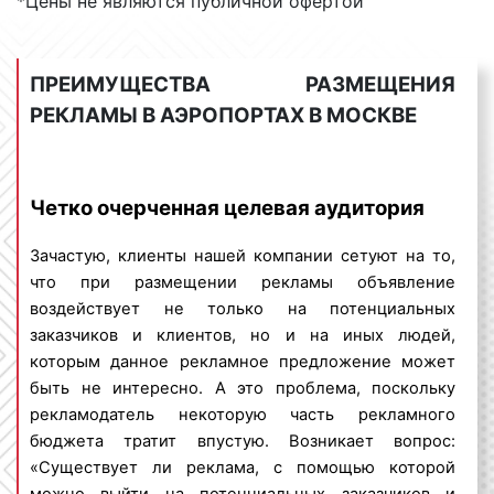
*Цены не являются публичной офертой
заказчиками, покупателями, клиентами
рекламодателя.
Шереметьев
Москва
Аэропорт
Шереметьево
ш., вл37, Х
Возникает закономерный вопрос: «На кого
ПРЕИМУЩЕСТВА РАЗМЕЩЕНИЯ
ориентирована реклама в аэропортах?». Отвечая на
РЕКЛАМЫ В АЭРОПОРТАХ В МОСКВЕ
Шереметьев
Москва
Аэропорт
Шереметьево
данный вопрос, специалисты Фасад Медиа Групп
ш., вл37, Х
сообщают, что реклама в аэропортах
ориентирована на самый широкий круг людей. В их
Четко очерченная целевая аудитория
число входят:
Шереметьев
Москва
Аэропорт
Шереметьево
ш., вл37, Х
Зачастую, клиенты нашей компании сетуют на то,
горожане и гости города;
что при размещении рекламы объявление
жильцы многоэтажных домов;
2-я Рейсовая
воздействует не только на потенциальных
посетители торговых – и
бизнес
-центров;
Москва
Аэропорт
Внуково
2, п. Внук
заказчиков и клиентов, но и на иных людей,
покупатели магазинов и супермаркетов;
которым данное рекламное предложение может
постояльцы гостиниц, отелей;
быть не интересно. А это проблема, поскольку
посетители кафе, ресторанов, баров,
2-я Рейсовая
Москва
Аэропорт
Внуково
2, п. Внук
рекламодатель некоторую часть рекламного
торговых
-центров
, автосалонов.
бюджета тратит впустую. Возникает вопрос:
Можно коротко сказать, что реклама в
«Существует ли реклама, с помощью которой
2-я Рейсовая
Москва
Аэропорт
Внуково
аэропортах
ориентирована на всех горожан и
2, п. Внук
можно выйти на потенциальных заказчиков и