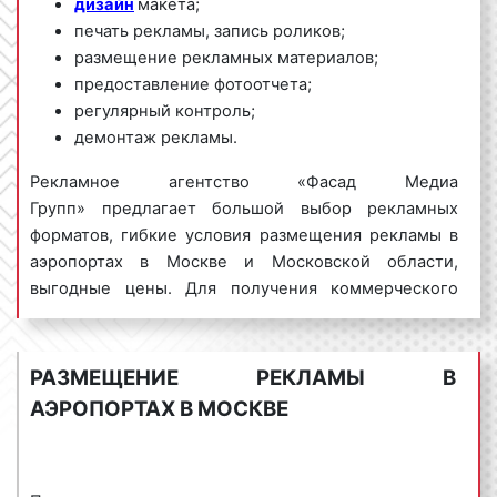
дизайн
макета;
печать рекламы, запись роликов;
размещение рекламных материалов;
предоставление фотоотчета;
регулярный контроль;
демонтаж рекламы.
Рекламное агентство «Фасад Медиа
Групп» предлагает большой выбор рекламных
форматов, гибкие условия размещения рекламы в
аэропортах в Москве и Московской области,
выгодные цены. Для получения коммерческого
предложения по размещению рекламы в
аэропортах в Москве обращайтесь по телефону:
8
800 201-23-74 или оставьте заявку на
РАЗМЕЩЕНИЕ РЕКЛАМЫ В
сайте
.
Размещение рекламы в аэропортах
«под
АЭРОПОРТАХ В МОСКВЕ
ключ» гарантируем!
Реклама в аэропортах пользуется
большим
спросом
среди представителей бизнеса.