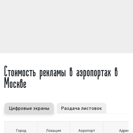
Целевая аудитория рекламы в
аэропортах в Москве
Что такое
целевая аудитория
? Именно такой
вопрос нам задают наши клиенты, когда речь
заходит о той категории людей, на которую
Стоимость рекламы в аэропортах в
ориентирована реклама в аэропортах. Отвечая на
данный вопрос, специалисты Фасад Медиа Групп
Москве
сообщают, что под целевой аудиторией принято
понимать группы людей, объединенных общими
признаками, или объединенной ради какой-либо
цели или задачи.
Цифровые экраны
Раздача листовок
Целевая аудитория, на которую ориентирована
реклама в аэропорту
в Москве, довольно
многочисленна. Тысячи людей ежедневно
Город
Локация
Аэропорт
Адрес