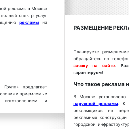
ной рекламы в Москве
 полный спектр услуг
змещению
рекламы
на
РАЗМЕЩЕНИЕ РЕКЛ
Планируете размещени
обращайтесь по телефо
заявку на сайте
.
Ра
гарантируем!
Что такое реклама 
 Групп» предлагает
условия и приемлемые
В Москве установлено 
 изготовлением и
наружной рекламы
. К 
скве обращайтесь по
рекламщиков не перес
ставьте заявку на
рекламные конструкции 
» гарантируем!
городской инфраструкту