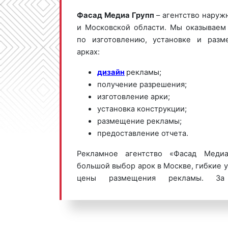
Фасад Медиа Групп
– агентство наруж
и Московской области. Мы оказываем
по изготовлению, установке и ра
арках:
дизайн
рекламы;
получение разрешения;
изготовление арки;
установка конструкции;
размещение рекламы;
предоставление отчета.
Рекламное агентство «Фасад Медиа
большой выбор арок в Москве, гибкие 
цены размещения рекламы. За
размещением рекламы на арках в Мо
телефону:
8 800 201-23-74 или о
сайте
.
Размещение рекламы «под ключ