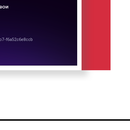
чень часто арки можно увидеть в
ных улицах и основных шоссе, на
рговых и развлекательных центров,
рственных учреждений, учреждений
азличаются. Однако, как правило,
5×1 м, 14×1 м, 12х1 м. Размеры арок
я данной конструкции наружной
оляют при изготовлении рекламного
наиболее значимые, даже мелкие
ления.
 на арках, в первую очередь,
еходов, водителей и пассажиров
а.
 достоинству оценил все плюсы
азмещение рекламы на данных