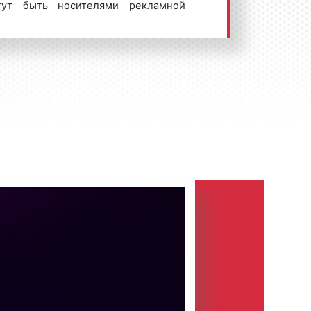
гут быть носителями рекламной
го, год от года рынок наружной
олняется все новыми и новыми
 конструкций наружной рекламы,
ходят для размещения рекламных
ить арки.
онструкцию наружной рекламы,
 рекламный щит прямоугольной
 металлической опоре П-образной
д автострадой, железной дорогой.
ые щиты, расположенные перед
мостовым сооружением, акведуком и
проезжей частью, которая является
й, либо отличается постоянными
м движением транспортного и