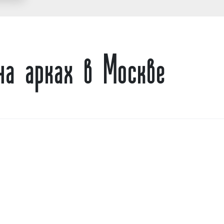
односторонние;
двухсторонние.
на арках в Москве
4. По размерам рекламно
5×1.1 м.;
15×1 м.;
14×1 м.;
12х1 м.
5. По материалу изготовл
баннерная ткань;
экофлекс.
Сколько стоит рекл
Финансовый аспект явл