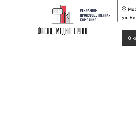
Мо
ул. Ве
О к