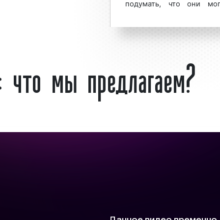
подумать, что они мо
шим спросом
среди
информации. Более то
а. Востребованность
рекламы в Москве поп
лым рядом факторов:
конструкциями. Среди
: что мы предлагаем?
которые идеально под
объявлений, можно отмет
Что такое арки?
Под аркой понимают к
представляющую собой
формы закрепленный на
х в Москве является
форме, распложенной на
ия потока клиентов и
Встречаются рекламн
е столичные клиенты
въездом в туннель, над 
пользуют арки для
т.д.
нове.
Арки устанавливают над 
 организует и
постоянно загруженно
пробками, наибольши