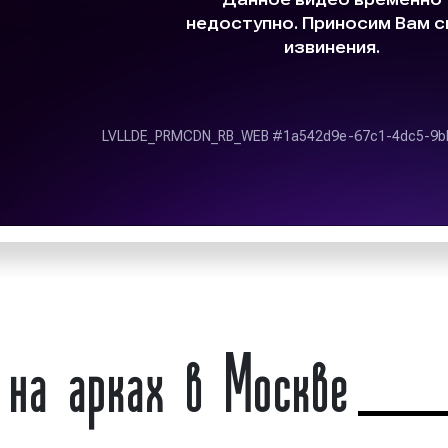
ламных кампаний;
пешеходного потоков. О
средства достижения
центре города, на глав
перекрестках, вблизи то
бизнес-центров, госуда
ем мониторинг;
культуры и т.д.
размещения рекламы.
Размеры арок в Москве р
й нами используются
они составляют 5×1.1 м, 1
кламы: медиафасады,
идеально подходят дл
ки (транспаранты),
рекламы, поскольку позв
уперборды) и другие.
баннера отразить все 
ы получаете высокий
детали рекламного объяв
бращайтесь, мы будем
Реклама, размещаемая
на арках в Москве
ориентирована на пеш
общественного транспорт
Московский бизнес по
рекламы на арках. Р