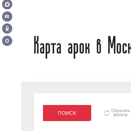
Карта арок в Мос
О
Сбросить
ПОИСК
фильтр