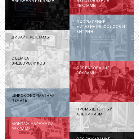
НАРУЖНАЯ РЕКЛАМА
ИЗГОТОВЛЕНИЕ
РЕКЛАМЫ
ОФОРМЛЕНИЕ
МАГАЗИНОВ, ОФИСОВ И
ВИТРИН
ДИЗАЙН РЕКЛАМЫ
СЪЕМКА
ВИДЕОРОЛИКОВ
СОГЛАСОВАНИЕ
РЕКЛАМЫ
ШИРОКОФОРМАТНАЯ
ПЕЧАТЬ
ПРОМЫШЛЕННЫЙ
АЛЬПИНИЗМ
МОНТАЖ НАРУЖНОЙ
РЕКЛАМЫ
ОБСЛУЖИВАНИЕ