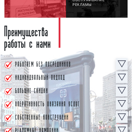
РЕКЛАМЫ
Преимущества
работы с нами
РАБОТАЕМ
БЕЗ ПОСРЕДНИКОВ
ИНДИВИДУАЛЬНЫЙ
ПОДХОД
БОЛЬШИЕ
СКИДКИ
ОПЕРАТИВНОСТЬ
ОКАЗАНИЯ УСЛУГ
СОБСТВЕННЫЕ КОНСТРУКЦИИ
РЕКЛАМНЫЕ
КАМПАНИИ