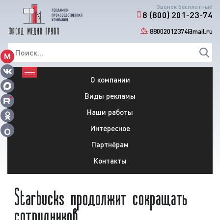
Звонок бесплатный
8 (800) 201-23-74
88002012374@mail.ru
М
О компании
Виды рекламы
Наши работы
Интересное
О
Партнёрам
Контакты
Starbucks продолжит сокращать
сотрудников